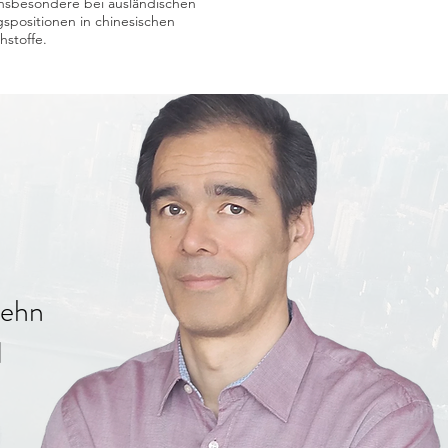
insbesondere bei ausländischen
gspositionen in chinesischen
hstoffe.
zehn
d