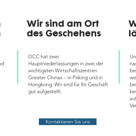
n
Wir sind am Ort
W
n
des Geschehens
l
DCC hat zwei
Un
nd
Hauptniederlassungen in zwei der
na
wichtigsten Wirtschaftszentren
be
Greater Chinas – in Peking und in
we
Hongkong. Wir sind für Ihr Geschäft
be
gut aufgestellt.
be
au
Ve
Kontaktieren Sie uns