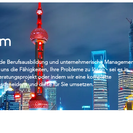
am
ledge, solid professional training, the experience of
lide Berufsausbildung und unternehmerische Managemen
d battling in Chinese courts that we apply to solve
link the strengths of classical consulting and those of
ns die Fähigkeiten, Ihre Probleme zu lösen - sei es in
eratungsprojekt oder indem wir eine komplette
schneidern und diese für Sie umsetzen.