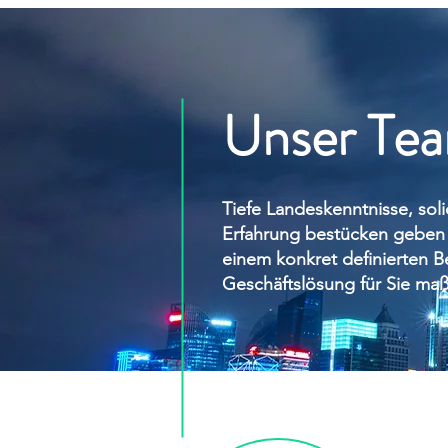
Unser Te
With
blend of deep country know
Tiefe Landeskenntnisse, so
running a Chinese businesses an
client problems. In this way, we 
Erfahrung bestücken geben u
a manager to help the client.
einem konkret definierten B
Geschäftslösung für Sie maß