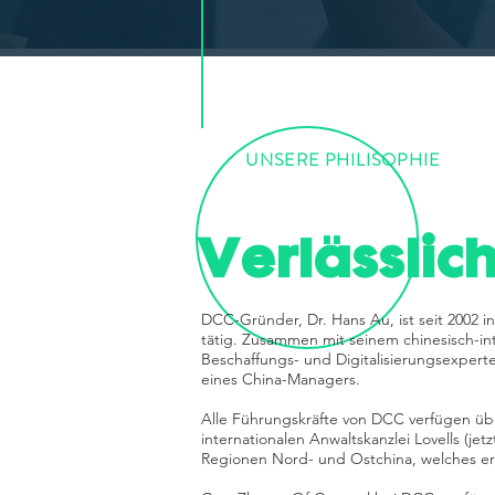
UNSERE PHILISOPHIE
Verlässlich
DCC-Gründer, Dr. Hans Au, ist seit 2002 
tätig. Zusammen mit seinem chinesisch-in
Beschaffungs- und Digitalisierungsexpert
eines China-Managers.
Alle Führungskräfte von DCC verfügen üb
internationalen Anwaltskanzlei Lovells (je
Regionen Nord- und Ostchina, welches er bi