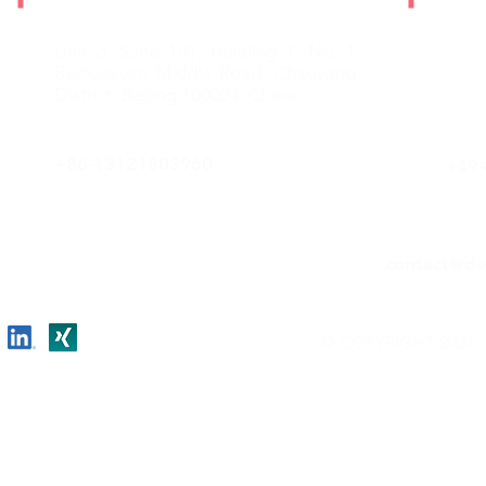
Unit 3, Suite 101, Building 1,
No. 1
Grün
Beihuayuan Middle Road,
Chaoyang
D-82
District, Beijing 100024, China
Ger
+86-
13121803960
+49-
contact@de
© COPYRIGHT 2024 