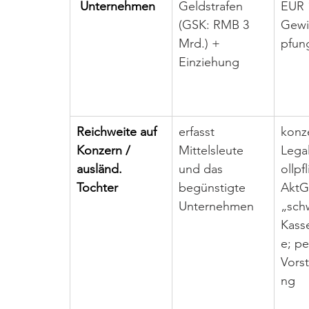
 Unternehmen
Geldstrafen 
EUR 
(GSK: RMB 3 
Gewi
Mrd.) + 
pfun
Einziehung
Reichweite auf 
erfasst 
konz
Konzern / 
Mittelsleute 
Legal
ausländ. 
und das 
ollpfl
Tochter
begünstigte 
AktG
Unternehmen
„sch
Kass
e; pe
Vors
ng