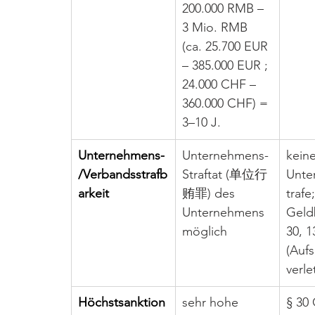
200.000 RMB – 
3 Mio. RMB 
(ca. 25.700 EUR 
– 385.000 EUR ; 
24.000 CHF – 
360.000 CHF) = 
3–10 J.
Unternehmens-
Unternehmens-
keine
/Verbandsstrafb
Straftat (单位行
Unte
arkeit
贿罪) des 
trafe;
Unternehmens 
Geld
möglich
30, 
(Aufs
verle
Höchstsanktion
sehr hohe 
§ 30