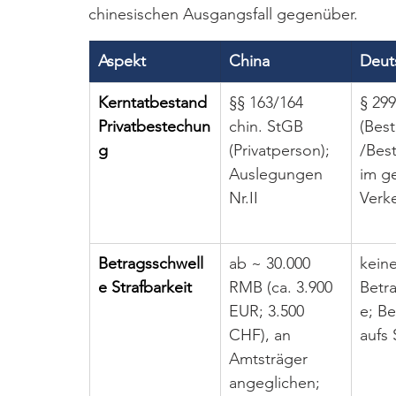
chinesischen Ausgangsfall gegenüber.
Aspekt
China
Deut
Kerntatbestand
§§ 163/164 
§ 29
Privatbestechun
chin. StGB 
(Best
g
(Privatperson); 
/Bes
Auslegungen 
im ge
Nr.II
Verk
Betragsschwell
ab ~ 30.000 
keine
e Strafbarkeit
RMB (ca. 3.900 
Betr
EUR; 3.500 
e; Be
CHF), an 
aufs
Amtsträger 
angeglichen; 