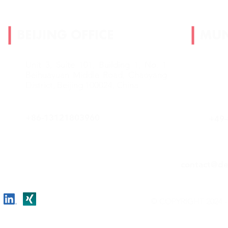
BEIJING OFFICE
MUN
Unit 3, Suite 101, Building 1,
No. 1
Grün
Beihuayuan Middle Road,
Chaoyang
D-82
District, Beijing 100024, China
Ger
+86-
13121803960
+49-
contact@de
© COPYRIGHT 2024 