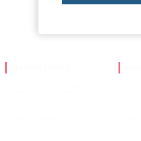
BEIJING OFFICE
MUN
Unit 3, Suite 101, Building 1,
No. 1
Grün
Beihuayuan Middle Road,
Chaoyang
D-82
District, Beijing 100024, China
Ger
+86-
13121803960
+49-